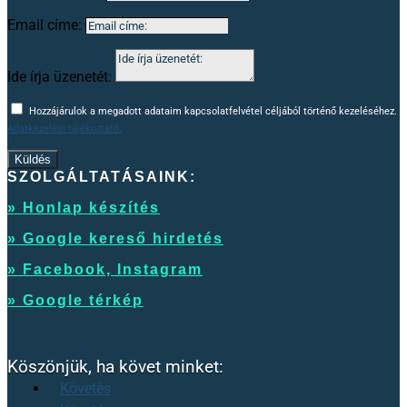
Email címe:
Ide írja üzenetét:
Hozzájárulok a megadott adataim kapcsolatfelvétel céljából történő kezeléséhez.
Adatkezelési tájékoztató.
Küldés
SZOLGÁLTATÁSAINK:
» Honlap készítés
» Google kereső hirdetés
» Facebook, Instagram
» Google térkép
Köszönjük, ha követ minket:
Követés