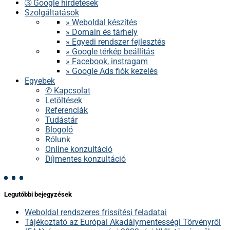
➂ Google hirdetések
Szolgáltatások
» Weboldal készítés
» Domain és tárhely
» Egyedi rendszer fejlesztés
» Google térkép beállítás
» Facebook, instragam
» Google Ads fiók kezelés
Egyebek
✆ Kapcsolat
Letöltések
Referenciák
Tudástár
Blogoló
Rólunk
Online konzultáció
Díjmentes konzultáció
Legutóbbi bejegyzések
Weboldal rendszeres frissítési feladatai
Tájékoztató az Európai Akadálymentességi Törvényről