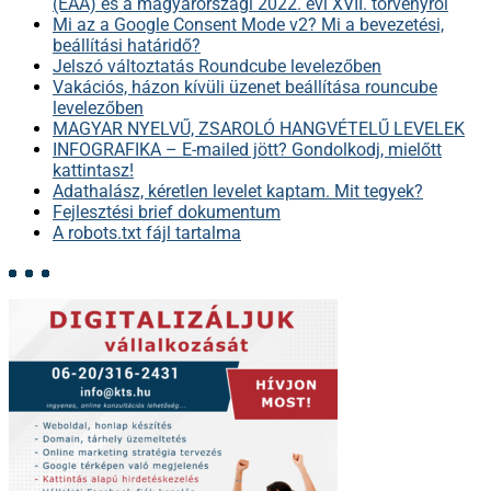
(EAA) és a magyarországi 2022. évi XVII. törvényről
Mi az a Google Consent Mode v2? Mi a bevezetési,
beállítási határidő?
Jelszó változtatás Roundcube levelezőben
Vakációs, házon kívüli üzenet beállítása rouncube
levelezőben
MAGYAR NYELVŰ, ZSAROLÓ HANGVÉTELŰ LEVELEK
INFOGRAFIKA – E-mailed jött? Gondolkodj, mielőtt
kattintasz!
Adathalász, kéretlen levelet kaptam. Mit tegyek?
Fejlesztési brief dokumentum
A robots.txt fájl tartalma