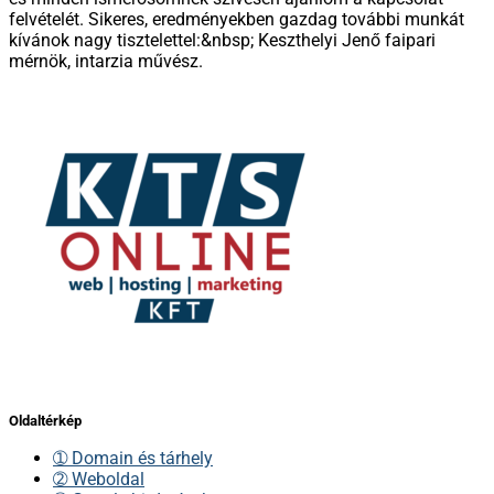
felvételét. Sikeres, eredményekben gazdag további munkát
kívánok nagy tisztelettel:&nbsp; Keszthelyi Jenő faipari
mérnök, intarzia művész.
Oldaltérkép
➀ Domain és tárhely
➁ Weboldal