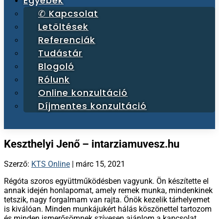
Egyebek
✆ Kapcsolat
Letöltések
Referenciák
Tudástár
Blogoló
Rólunk
Online konzultáció
Díjmentes konzultáció
Keszthelyi Jenő – intarziamuvesz.hu
Szerző:
KTS Online
|
márc 15, 2021
Régóta szoros együttműködésben vagyunk. Ön készítette el
annak idején honlapomat, amely remek munka, mindenkinek
tetszik, nagy forgalmam van rajta. Önök kezelik tárhelyemet
is kiválóan. Minden munkájukért hálás köszönettel tartozom
és minden ismerősömnek szívesen ajánlom a kapcsolat