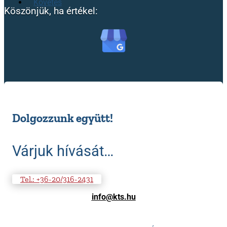
Követés
Köszönjük, ha értékel:
Dolgozzunk együtt!
Várjuk hívását…
Tel.: +36-20/316-2431
info@kts.hu