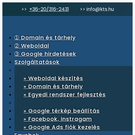
>>
+36-20/316-2431
>>
info@kts.hu
➀ Domain és tárhely
➁ Weboldal
➂ Google hirdetések
Szolgáltatások
» Weboldal készítés
» Domain és tárhely
» Egyedi rendszer fejlesztés
» Google térkép beállítás
» Facebook, instragam
» Google Ads fiók kezelés