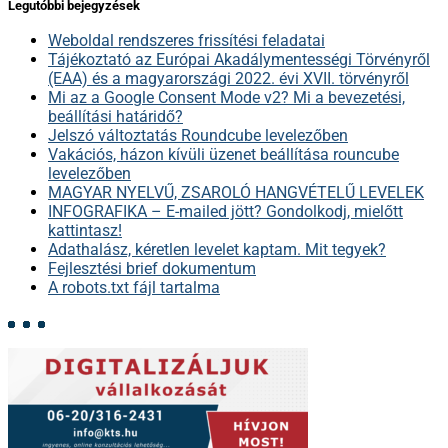
Legutóbbi bejegyzések
Weboldal rendszeres frissítési feladatai
Tájékoztató az Európai Akadálymentességi Törvényről
(EAA) és a magyarországi 2022. évi XVII. törvényről
Mi az a Google Consent Mode v2? Mi a bevezetési,
beállítási határidő?
Jelszó változtatás Roundcube levelezőben
Vakációs, házon kívüli üzenet beállítása rouncube
levelezőben
MAGYAR NYELVŰ, ZSAROLÓ HANGVÉTELŰ LEVELEK
INFOGRAFIKA – E-mailed jött? Gondolkodj, mielőtt
kattintasz!
Adathalász, kéretlen levelet kaptam. Mit tegyek?
Fejlesztési brief dokumentum
A robots.txt fájl tartalma