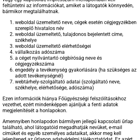
feltüntetni az információkat, amiket a látogatók könnyedén,
bármikor megtalálhatnak.
weboldal üzemeltető neve, cégek esetén cégjegyzékben
szereplő hivatalos név
weboldal üzemeltető, tulajdonos bejelentett címe,
székhelye
weboldal üzemeltető elérhetőségei
vállalkozás adószáma
a céget nyilvántartó cégbíróság neve és
cégjegyzékszáma
engedély a tevékenység gyakorlására (ha szükséges az
adott tevékenységnél)
webtárhely-szolgáltató adatai (szolgáltató neve,
székhelye, elérhetősége, adószáma)
Ezen információk hiánya Főügyészségi felszólításokhoz
vezethet, ezért mindenképpen ajánljuk a fenti adatok
megjelenítését a honlapokon.
Amennyiben honlapodon bármilyen jellegű kapcsolati űrlap
található, ahol látogatóid megadhatják nevüket, e-mail
címüket és egyéb személyes adataikat, akkor meg kell
jelenítened az űrlapon adatvédelmi tájékoztatódat. Ez azért