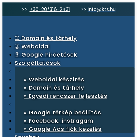
>>
+36-20/316-2431
>>
info@kts.hu
➀ Domain és tárhely
➁ Weboldal
➂ Google hirdetések
Szolgáltatások
» Weboldal készítés
» Domain és tárhely
» Egyedi rendszer fejlesztés
» Google térkép beállítás
» Facebook, instragam
» Google Ads fiók kezelés