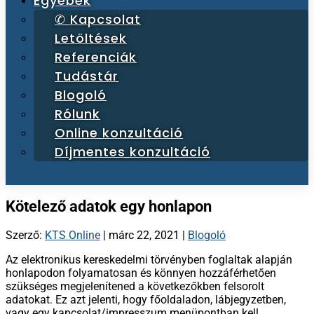
Egyebek
✆ Kapcsolat
Letöltések
Referenciák
Tudástár
Blogoló
Rólunk
Online konzultáció
Díjmentes konzultáció
Kötelező adatok egy honlapon
Szerző:
KTS Online
|
márc 22, 2021
|
Blogoló
Az elektronikus kereskedelmi törvényben foglaltak alapján
honlapodon folyamatosan és könnyen hozzáférhetően
szükséges megjelenítened a következőkben felsorolt
adatokat. Ez azt jelenti, hogy főoldaladon, lábjegyzetben,
vagy egy kapcsolat/impresszum menüpontban kell