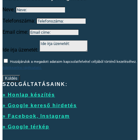
Neve:
Telefonszáma:
Email címe:
Ide írja üzenetét:
Hozzájárulok a megadott adataim kapcsolatfelvétel céljából történő kezeléséhez.
Adatkezelési tájékoztató.
Küldés
SZOLGÁLTATÁSAINK:
» Honlap készítés
» Google kereső hirdetés
» Facebook, Instagram
» Google térkép