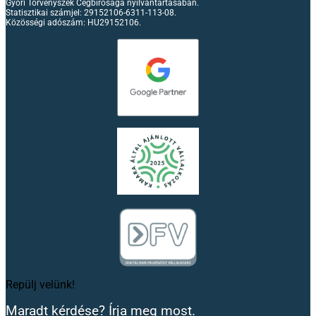
Győri Törvényszék Cégbírósága nyilvántartásában.
Statisztikai számjel: 29152106-6311-113-08.
Közösségi adószám: HU29152106.
Repülj velünk!
Maradt kérdése? Írja meg most.