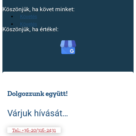
Köszönjük, ha követ minket:
Követés
Követés
Köszönjük, ha értékel:
Dolgozzunk együtt!
Várjuk hívását…
Tel.: +36-20/316-2431