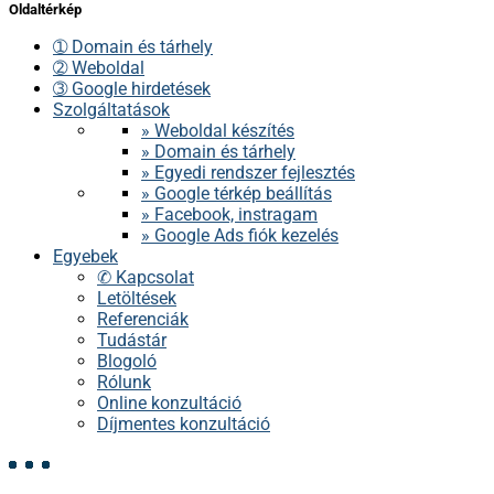
Oldaltérkép
➀ Domain és tárhely
➁ Weboldal
➂ Google hirdetések
Szolgáltatások
» Weboldal készítés
» Domain és tárhely
» Egyedi rendszer fejlesztés
» Google térkép beállítás
» Facebook, instragam
» Google Ads fiók kezelés
Egyebek
✆ Kapcsolat
Letöltések
Referenciák
Tudástár
Blogoló
Rólunk
Online konzultáció
Díjmentes konzultáció