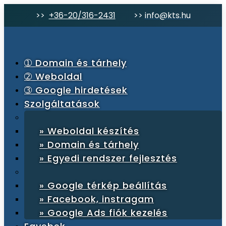
>>
+36-20/316-2431
>>
info@kts.hu
➀ Domain és tárhely
➁ Weboldal
➂ Google hirdetések
Szolgáltatások
» Weboldal készítés
» Domain és tárhely
» Egyedi rendszer fejlesztés
» Google térkép beállítás
» Facebook, instragam
» Google Ads fiók kezelés