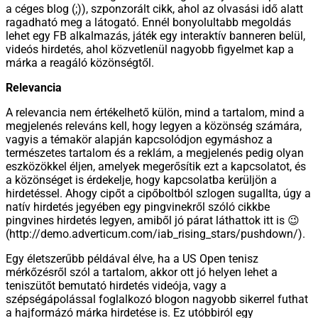
a céges blog (;)), szponzorált cikk, ahol az olvasási idő alatt
ragadható meg a látogató. Ennél bonyolultabb megoldás
lehet egy FB alkalmazás, játék egy interaktív banneren belül,
videós hirdetés, ahol közvetlenül nagyobb figyelmet kap a
márka a reagáló közönségtől.
Relevancia
A relevancia nem értékelhető külön, mind a tartalom, mind a
megjelenés releváns kell, hogy legyen a közönség számára,
vagyis a témakör alapján kapcsolódjon egymáshoz a
természetes tartalom és a reklám, a megjelenés pedig olyan
eszközökkel éljen, amelyek megerősítik ezt a kapcsolatot, és
a közönséget is érdekelje, hogy kapcsolatba kerüljön a
hirdetéssel. Ahogy cipőt a cipőboltból szlogen sugallta, úgy a
natív hirdetés jegyében egy pingvinekről szóló cikkbe
pingvines hirdetés legyen, amiből jó párat láthattok itt is 😉
(http://demo.adverticum.com/iab_rising_stars/pushdown/).
Egy életszerűbb példával élve, ha a US Open tenisz
mérkőzésről szól a tartalom, akkor ott jó helyen lehet a
teniszütőt bemutató hirdetés videója, vagy a
szépségápolással foglalkozó blogon nagyobb sikerrel futhat
a hajformázó márka hirdetése is. Ez utóbbiról egy