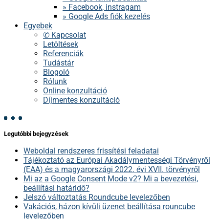
» Facebook, instragam
» Google Ads fiók kezelés
Egyebek
✆ Kapcsolat
Letöltések
Referenciák
Tudástár
Blogoló
Rólunk
Online konzultáció
Díjmentes konzultáció
Legutóbbi bejegyzések
Weboldal rendszeres frissítési feladatai
Tájékoztató az Európai Akadálymentességi Törvényről
(EAA) és a magyarországi 2022. évi XVII. törvényről
Mi az a Google Consent Mode v2? Mi a bevezetési,
beállítási határidő?
Jelszó változtatás Roundcube levelezőben
Vakációs, házon kívüli üzenet beállítása rouncube
levelezőben