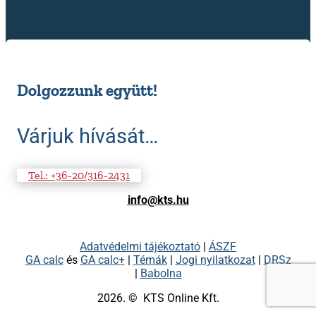
Dolgozzunk együtt!
Várjuk hívását…
Tel.: +36-20/316-2431
info@kts.hu
Adatvédelmi tájékoztató
|
ÁSZF
GA calc
és
GA calc+
|
Témák
|
Jogi nyilatkozat
|
DRSz
|
Babolna
2026. ©
KTS Online Kft.