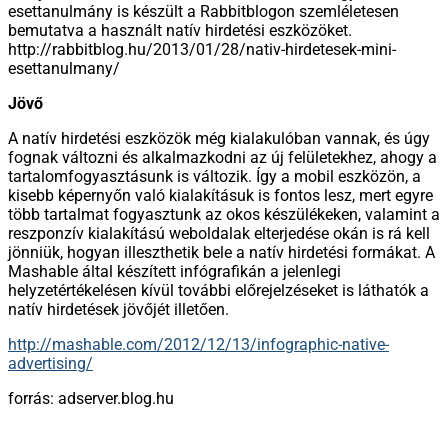
esettanulmány is készült a Rabbitblogon szemléletesen
bemutatva a használt natív hirdetési eszközöket.
http://rabbitblog.hu/2013/01/28/nativ-hirdetesek-mini-
esettanulmany/
Jövő
A natív hirdetési eszközök még kialakulóban vannak, és úgy
fognak változni és alkalmazkodni az új felületekhez, ahogy a
tartalomfogyasztásunk is változik. Így a mobil eszközön, a
kisebb képernyőn való kialakításuk is fontos lesz, mert egyre
több tartalmat fogyasztunk az okos készülékeken, valamint a
reszponzív kialakítású weboldalak elterjedése okán is rá kell
jönniük, hogyan illeszthetik bele a natív hirdetési formákat. A
Mashable által készített infógrafikán a jelenlegi
helyzetértékelésen kívül további előrejelzéseket is láthatók a
natív hirdetések jövőjét illetően.
http://mashable.com/2012/12/13/infographic-native-
advertising/
forrás: adserver.blog.hu