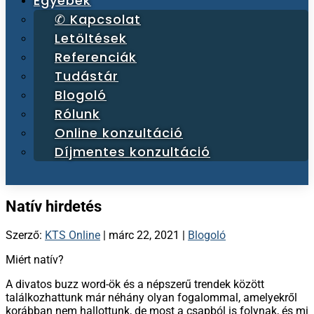
Egyebek
✆ Kapcsolat
Letöltések
Referenciák
Tudástár
Blogoló
Rólunk
Online konzultáció
Díjmentes konzultáció
Natív hirdetés
Szerző:
KTS Online
|
márc 22, 2021
|
Blogoló
Miért natív?
A divatos buzz word-ök és a népszerű trendek között
találkozhattunk már néhány olyan fogalommal, amelyekről
korábban nem hallottunk, de most a csapból is folynak, és mi