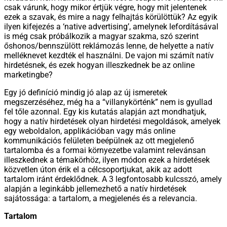
csak várunk, hogy mikor értjük végre, hogy mit jelentenek
ezek a szavak, és mire a nagy felhajtás körülöttük? Az egyik
ilyen kifejezés a ‘native advertising’, amelynek lefordításával
is még csak próbálkozik a magyar szakma, szó szerint
őshonos/bennszülött reklámozás lenne, de helyette a natív
melléknevet kezdték el használni. De vajon mi számít natív
hirdetésnek, és ezek hogyan illeszkednek be az online
marketingbe?
Egy jó definíció mindig jó alap az új ismeretek
megszerzéséhez, még ha a “villanykörténk” nem is gyullad
fel tőle azonnal. Egy kis kutatás alapján azt mondhatjuk,
hogy a natív hirdetések olyan hirdetési megoldások, amelyek
egy weboldalon, applikációban vagy más online
kommunikációs felületen beépülnek az ott megjelenő
tartalomba és a formai környezetbe valamint relevánsan
illeszkednek a témakörhöz, ilyen módon ezek a hirdetések
közvetlen úton érik el a célcsoportjukat, akik az adott
tartalom iránt érdeklődnek. A 3 legfontosabb kulcsszó, amely
alapján a leginkább jellemezhető a natív hirdetések
sajátossága: a tartalom, a megjelenés és a relevancia.
Tartalom