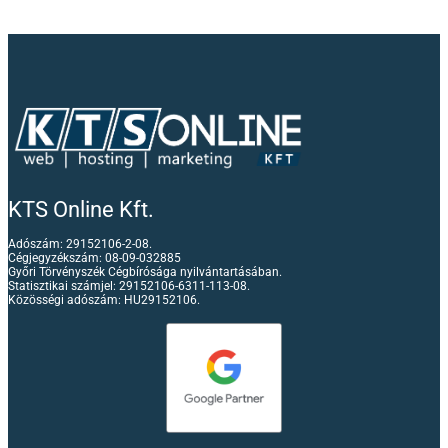
KTS Online Kft.
Adószám: 29152106-2-08.
Cégjegyzékszám: 08-09-032885
Győri Törvényszék Cégbírósága nyilvántartásában.
Statisztikai számjel: 29152106-6311-113-08.
Közösségi adószám: HU29152106.