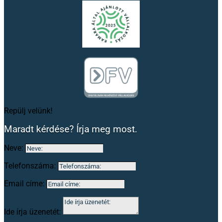
Repülj velünk!
Maradt kérdése? Írja meg most.
Neve:
Telefonszáma:
Email címe:
Ide írja üzenetét: