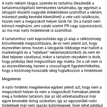
A natív reklám tárgya, üzenete és tartalma illeszkedik a
tartalomszolgáltató természetes tartalmába, így egyrészt a
látogató részéről nagyobb érdeklődésre számíthat a reklám,
másrészt pedig kevésbé kikerülhető a vele való találkozás,
hiszen nem a megszokott helyen tűnik fel. De a határt nem
könnyű meghúzni, ami valaki szerint PR vagy szponzoráció,
az ma már natív hirdetésnek is számíthat.
A tartalomhoz való kapcsolódás egy jó alap a célközönség
közvetlenebb megszólítására, de ez nem jelenti azt, hogy
észrevétlen lenne, hiszen a látogatók többsége már hallott a
marketingről és a “rejtélyes” reklámeszközökről, és nem éri
őket teljesen váratlanul, mikor a tartalom részeként is érzik,
hogy próbálja őket megszólítani egy márka. De a cél nem is
az észrevétlenség, hanem a visszafogott figyelemfelkeltés,
hogy a közönség hosszabb ideig foglalkozzon a hirdetéssel.
Megjelenés
A natív hirdetés megjelenése egyben jelenti azt, hogy nem a
megszokott helyen és nem a megszokott formában jelenik
meg a hirdetési tartalom, bár az idő előrehaladtával már
egyre kevesebb dolog szokatlan, így az egyszerűbb natív
hirdetések már nem igazán különlegesek. Ilyen lehet például